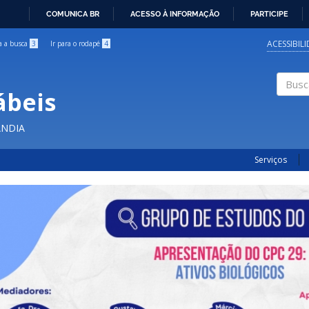
COMUNICA BR
ACESSO À INFORMAÇÃO
PARTICIPE
IR
PARA
ACESSIBIL
ra a busca
3
Ir para o rodapé
4
O
CONTEÚDO
ábeis
Buscar
ÂNDIA
Serviços
Previous