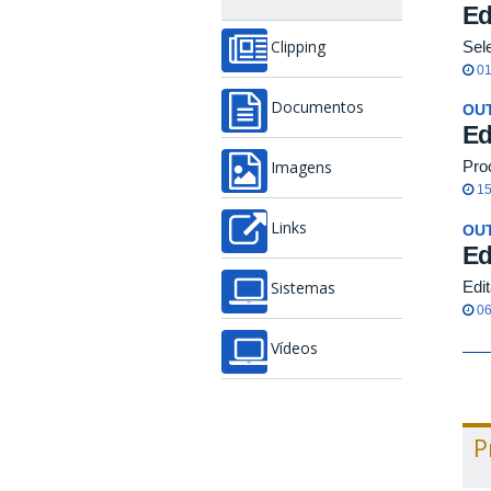
Ed
Sel
Clipping
01
Documentos
OU
Ed
Pro
Imagens
15
Links
OU
Ed
Edi
Sistemas
06
Vídeos
P