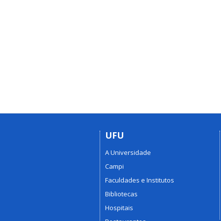
UFU
A Universidade
Campi
Faculdades e Institutos
Bibliotecas
Hospitais