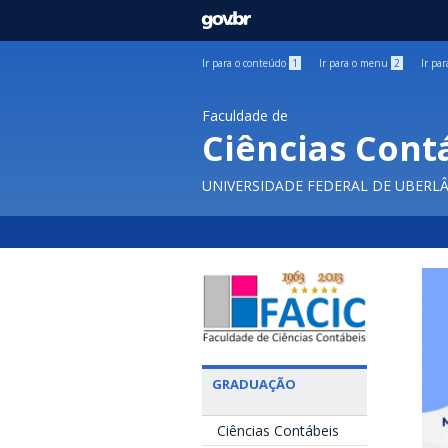
GOVBR
Ir para o conteúdo
1
Ir para o menu
2
Ir pa
Faculdade de
Ciências Cont
UNIVERSIDADE FEDERAL DE UBERL
GRADUAÇÃO
Ciências Contábeis