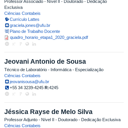
Professor Associado - Nível II
- Doutorado
- Dedicação
Exclusiva
Ciências Contabeis
Currículo Lattes
graciela.jones@ufu.br
Plano de Trabalho Docente
quadro_horario_etapa1_2020_grac
quadro_horario_etapa1_2020_graciela.pdf
Jeovani Antonio de Sousa
Técnico de Laboratório - Informática
- Especialização
Ciências Contabeis
jeovanisousa@ufu.br
+55 34 3239-4245
R:
4245
Jéssica Rayse de Melo Silva
Professor Adjunto - Nível II
- Doutorado
- Dedicação Exclusiva
Ciências Contabeis