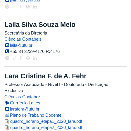
Laila Silva Souza Melo
Secretária da Diretoria
Ciências Contabeis
laila@ufu.br
+55 34 3239-4176
R:
4176
Lara Cristina F. de A. Fehr
Professor Associado - Nível I
- Doutorado
- Dedicação
Exclusiva
Ciências Contabeis
Currículo Lattes
larafehr@ufu.br
Plano de Trabalho Docente
quadro_horario_etapa1_2020_lara
quadro_horario_etapa1_2020_lara.pdf
quadro_horario_etapa2_2020_lara
quadro_horario_etapa2_2020_lara.pdf