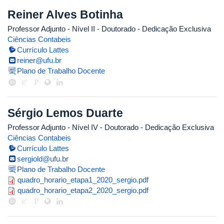
Reiner Alves Botinha
Professor Adjunto - Nível II
- Doutorado
- Dedicação Exclusiva
Ciências Contabeis
Currículo Lattes
reiner@ufu.br
Plano de Trabalho Docente
Sérgio Lemos Duarte
Professor Adjunto - Nível IV
- Doutorado
- Dedicação Exclusiva
Ciências Contabeis
Currículo Lattes
sergiold@ufu.br
Plano de Trabalho Docente
quadro_horario_etapa1_2020_serg
quadro_horario_etapa1_2020_sergio.pdf
quadro_horario_etapa2_2020_serg
quadro_horario_etapa2_2020_sergio.pdf