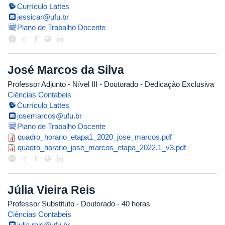
Currículo Lattes
jessicar@ufu.br
Plano de Trabalho Docente
José Marcos da Silva
Professor Adjunto - Nível III
- Doutorado
- Dedicação Exclusiva
Ciências Contabeis
Currículo Lattes
josemarcos@ufu.br
Plano de Trabalho Docente
quadro_horario_etapa1_2020_jos
quadro_horario_etapa1_2020_jose_marcos.pdf
quadro_horario_jose_marcos_etap
quadro_horario_jose_marcos_etapa_2022.1_v3.pdf
Júlia Vieira Reis
Professor Substituto
- Doutorado
- 40 horas
Ciências Contabeis
julia.reis@ufu.br