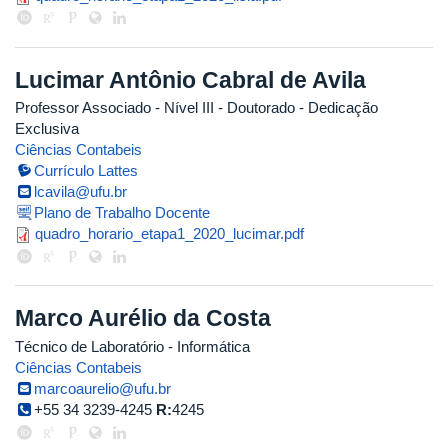
Lucimar Antônio Cabral de Avila
Professor Associado - Nível III
- Doutorado
- Dedicação
Exclusiva
Ciências Contabeis
Currículo Lattes
lcavila@ufu.br
Plano de Trabalho Docente
quadro_horario_etapa1_2020_luc
quadro_horario_etapa1_2020_lucimar.pdf
Marco Aurélio da Costa
Técnico de Laboratório - Informática
Ciências Contabeis
marcoaurelio@ufu.br
+55 34 3239-4245
R:
4245