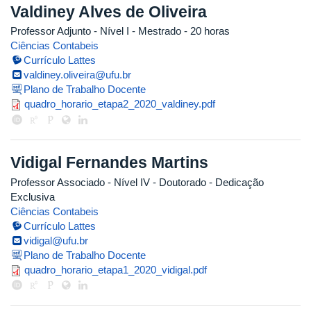
Valdiney Alves de Oliveira
Professor Adjunto - Nível I
- Mestrado
- 20 horas
Ciências Contabeis
Currículo Lattes
valdiney.oliveira@ufu.br
Plano de Trabalho Docente
quadro_horario_etapa2_2020_vald
quadro_horario_etapa2_2020_valdiney.pdf
Vidigal Fernandes Martins
Professor Associado - Nível IV
- Doutorado
- Dedicação
Exclusiva
Ciências Contabeis
Currículo Lattes
vidigal@ufu.br
Plano de Trabalho Docente
quadro_horario_etapa1_2020_vidi
quadro_horario_etapa1_2020_vidigal.pdf