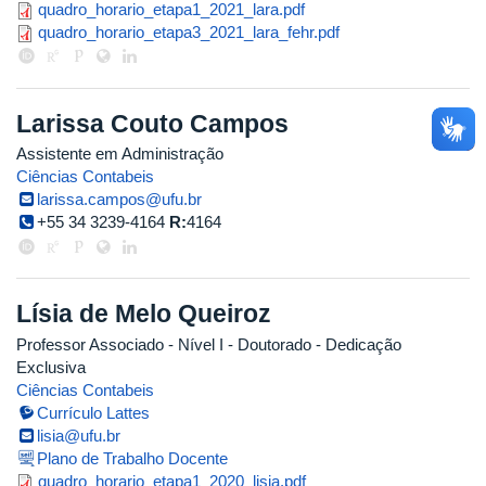
quadro_horario_etapa1_2021_lara
quadro_horario_etapa1_2021_lara.pdf
quadro_horario_etapa3_2021_lara
quadro_horario_etapa3_2021_lara_fehr.pdf
Larissa Couto Campos
Assistente em Administração
Ciências Contabeis
larissa.campos@ufu.br
+55 34 3239-4164
R:
4164
Lísia de Melo Queiroz
Professor Associado - Nível I
- Doutorado
- Dedicação
Exclusiva
Ciências Contabeis
Currículo Lattes
lisia@ufu.br
Plano de Trabalho Docente
quadro_horario_etapa1_2020_lisia
quadro_horario_etapa1_2020_lisia.pdf