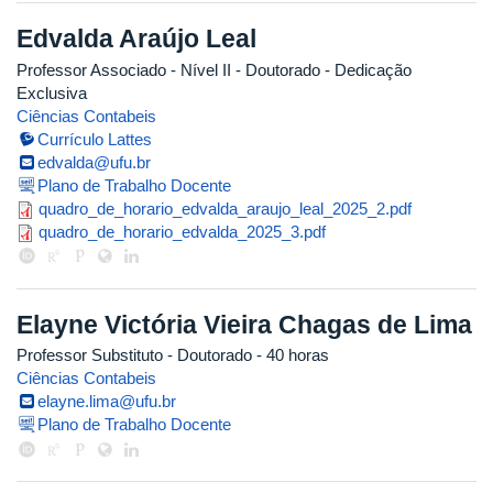
Edvalda Araújo Leal
Professor Associado - Nível II
- Doutorado
- Dedicação
Exclusiva
Ciências Contabeis
Currículo Lattes
edvalda@ufu.br
Plano de Trabalho Docente
quadro_de_horario_edvalda_arauj
quadro_de_horario_edvalda_araujo_leal_2025_2.pdf
quadro_de_horario_edvalda_2025_
quadro_de_horario_edvalda_2025_3.pdf
Elayne Victória Vieira Chagas de Lima
Professor Substituto
- Doutorado
- 40 horas
Ciências Contabeis
elayne.lima@ufu.br
Plano de Trabalho Docente