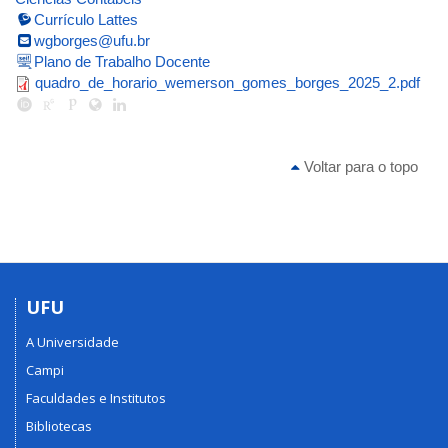
Currículo Lattes
wgborges@ufu.br
Plano de Trabalho Docente
quadro_de_horario_wemerson_go
quadro_de_horario_wemerson_gomes_borges_2025_2.pdf
Voltar para o topo
UFU
A Universidade
Campi
Faculdades e Institutos
Bibliotecas