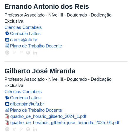
Ernando Antonio dos Reis
Professor Associado - Nível III
- Doutorado
- Dedicação
Exclusiva
Ciências Contabeis
Currículo Lattes
eareis@ufu.br
Plano de Trabalho Docente
Gilberto José Miranda
Professor Associado - Nível III
- Doutorado
- Dedicação
Exclusiva
Ciências Contabeis
Currículo Lattes
gilbertojm@ufu.br
Plano de Trabalho Docente
quadro_de_horario_gilberto_2024
quadro_de_horario_gilberto_2024_1.pdf
quadro_de_horarios_gilberto_jos
quadro_de_horarios_gilberto_jose_miranda_2025_01.pdf