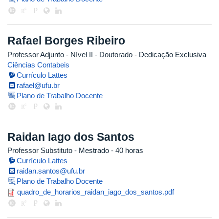
Rafael Borges Ribeiro
Professor Adjunto - Nível II
- Doutorado
- Dedicação Exclusiva
Ciências Contabeis
Currículo Lattes
rafael@ufu.br
Plano de Trabalho Docente
Raidan Iago dos Santos
Professor Substituto
- Mestrado
- 40 horas
Currículo Lattes
raidan.santos@ufu.br
Plano de Trabalho Docente
quadro_de_horarios_raidan_iago_
quadro_de_horarios_raidan_iago_dos_santos.pdf