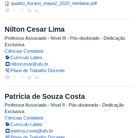
quadro_horario_etapa2_2020_neir
quadro_horario_etapa2_2020_neirilaine.pdf
Nilton Cesar Lima
Professor Associado - Nível III
- Pós-doutorado
- Dedicação
Exclusiva
Ciências Contabeis
Currículo Lattes
niltoncesar@ufu.br
Plano de Trabalho Docente
Patrícia de Souza Costa
Professor Associado - Nível II
- Pós-doutorado
- Dedicação
Exclusiva
Ciências Contabeis
Currículo Lattes
patricia.costa@ufu.br
Plano de Trabalho Docente