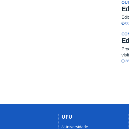
OU
Ed
Edi
06
CO
Ed
Pro
visi
28
UFU
A Universidade