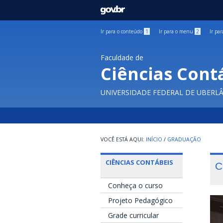
GOVBR
Ir para o conteúdo
1
Ir para o menu
2
Ir pa
Faculdade de
Ciências Cont
UNIVERSIDADE FEDERAL DE UBERL
INÍCIO
/
GRADUAÇÃO
CIÊNCIAS CONTÁBEIS
C
Conheça o curso
Projeto Pedagógico
Grade curricular