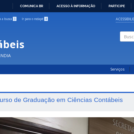
COMUNICA BR
ACESSO À INFORMAÇÃO
PARTICIPE
IR
PARA
ACESSIBIL
ra a busca
3
Ir para o rodapé
4
O
CONTEÚDO
ábeis
Buscar
ÂNDIA
Serviços
urso de Graduação em Ciências Contábeis