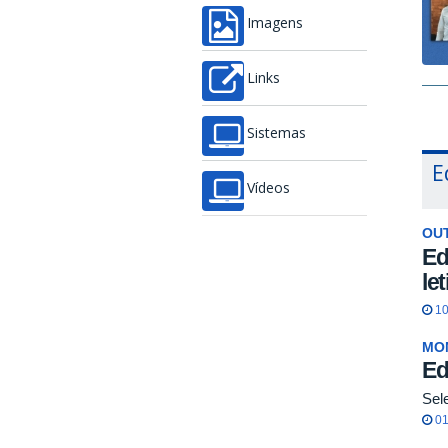
Imagens
Links
Sistemas
E
Vídeos
OU
Ed
le
10
MO
Ed
Sel
01