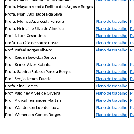
Profa. Mayara Abadia Delfino dos Anjos e Borges
Profa. Marli Auxiliadora da Silva
Profa. Mônica Aparecida Ferreira
Plano de trabalho
Pl
Profa. Neirilaine Silva de Almeida
Plano de trabalho
Pl
Prof. Nilton Cesar Lima
Plano de trabalho
Pl
Profa. Patrícia de Souza Costa
Plano de trabalho
Pl
Prof. Rafael Borges Ribeiro
Plano de trabalho
Pl
Prof. Raidan Iago dos Santos
Prof. Reiner Alves Botinha
Plano de trabalho
Pl
Profa. Sabrina Rafaela Pereira Borges
Plano de trabalho
Pl
Prof. Sérgio Lemos Duarte
Plano de trabalho
Pl
Profa. Sirlei Lemes
Plano de trabalho
Prof. Valdiney Alves de Oliveira
Plano de trabalho
Pl
Prof. Vidigal Fernandes Martins
Plano de trabalho
Pl
Prof. Wanderson Luiz de Paula
Plano de trabalho
Pl
Prof. Wemerson Gomes Borges
Plano de trabalho
Pl