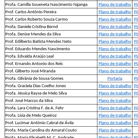
Profa. Camilla Soueneta Nascimento Nganga
Plano de trabalho
Pl
Prof. Carlos Antônio Pereira
Plano de trabalho
Pl
Prof. Carlos Roberto Souza Carmo
Plano de trabalho
Pl
Profa. Daniele Cristina Bernd
Plano de trabalho
Pl
Profa. Denise Mendes da Silva
Plano de trabalho
Pl
Prof. Edilberto Batista Mendes Neto
Plano de trabalho
Pl
Prof. Eduardo Mendes Nascimento
Plano de trabalho
Pl
Profa. Edvalda Araújo Leal
Plano de trabalho
Pl
Prof. Ernando Antonio dos Reis
Plano de trabalho
Pl
Prof. Gilberto José Miranda
Plano de trabalho
Pl
Profa. Gilvânia de Sousa Gomes
Portaria
Pl
Profa. Graciela Dias Coelho Jones
Plano de trabalho
Pl
Profa. Jéssica Rayse de Melo Silva
Plano de trabalho
Pl
Prof. José Marcos da Silva
Plano de trabalho
Profa. Lara Cristina F. de A. Fehr
Plano de trabalho
Pl
Profa. Lísia de Melo Queiroz
Plano de trabalho
Pl
Prof. Lucimar Antônio Cabral de Ávila
Plano de trabalho
Pl
Profa. Maria Carolina do Amaral Couto
Plano de trabalho
Profa. Maria Elisabeth M. C. Andrade
Plano de trabalho
Pl