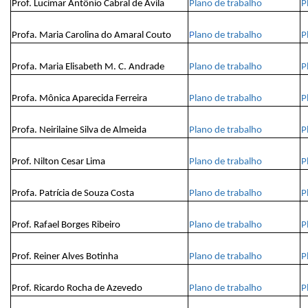
Prof. Lucimar Antônio Cabral de Avila
Plano de trabalho
P
Profa. Maria Carolina do Amaral Couto
P
lano de trabalho
P
Profa. Maria Elisabeth M. C. Andrade
Plano de trabalho
P
Profa. Mônica Aparecida Ferreira
Plano de trabalho
P
Profa. Neirilaine Silva de Almeida
Plano de trabalho
P
Prof. Nilton Cesar Lima
Plano de trabalho
P
Profa. Patrícia de Souza Costa
Plano de trabalho
P
Prof. Rafael Borges Ribeiro
Plano de trabalho
P
Prof. Reiner Alves Botinha
Plano de trabalho
P
Prof. Ricardo Rocha de Azevedo
Plano de trabalho
P