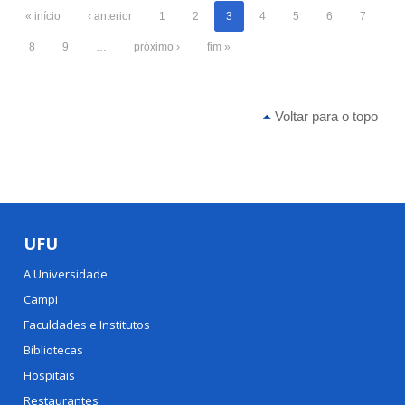
« início
‹ anterior
1
2
3
4
5
6
7
8
9
…
próximo ›
fim »
Voltar para o topo
UFU
A Universidade
Campi
Faculdades e Institutos
Bibliotecas
Hospitais
Restaurantes