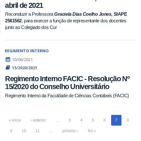
abril de 2021
Reconduzir
a Professora
Graciela Dias Coelho Jones,
SIAPE
2561562
, para exercer a função de representante dos docentes
junto ao Colegiado dos Cur
REGIMENTO INTERNO
10/06/2021
15/2020/2021
Regimento Interno FACIC - Resolução Nº
15/2020 do Conselho Universitário
Regimento Interno da Faculdade de Ciências Contábeis (FACIC)
« início
‹ anterior
…
3
4
5
6
7
8
9
10
11
…
próximo ›
fim »