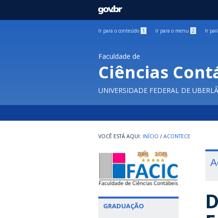
GOVBR
Ir para o conteúdo
1
Ir para o menu
2
Ir pa
Faculdade de
Ciências Cont
UNIVERSIDADE FEDERAL DE UBERL
INÍCIO
/
ACONTECE
A
D
GRADUAÇÃO