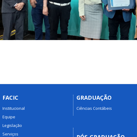
FACIC
GRADUAÇÃO
Institucional
Ciências Contábeis
Equipe
Legislação
Serviços
PÓS-GRADUAÇÃO