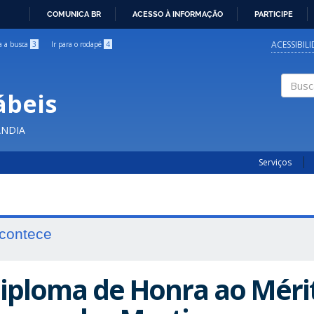
COMUNICA BR
ACESSO À INFORMAÇÃO
PARTICIPE
IR
PARA
ACESSIBIL
ra a busca
3
Ir para o rodapé
4
O
CONTEÚDO
ábeis
Buscar
ÂNDIA
Serviços
contece
iploma de Honra ao Mérit