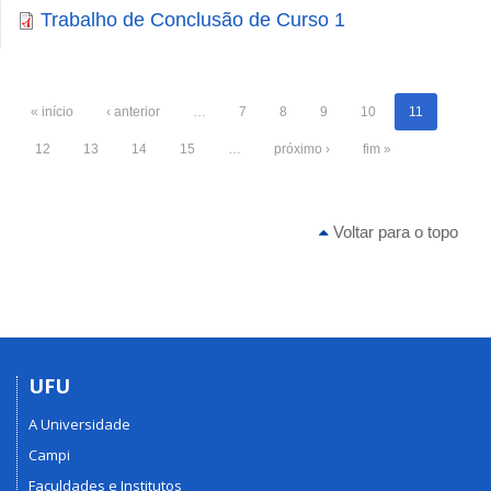
Trabalho de Conclusão de Curso 1
« início
‹ anterior
…
7
8
9
10
11
12
13
14
15
…
próximo ›
fim »
Voltar para o topo
UFU
A Universidade
Campi
Faculdades e Institutos