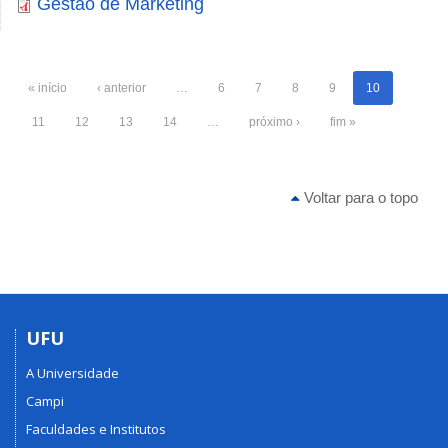
Gestão de Marketing
« início
‹ anterior
…
6
7
8
9
10
11
12
13
14
…
próximo ›
fim »
Voltar para o topo
UFU
A Universidade
Campi
Faculdades e Institutos