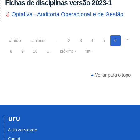
Fichas de disciplinas versão 2023-1
Optativa - Auditoria Operacional e de Gestão
« início
‹ anterior
…
2
3
4
5
6
7
8
9
10
…
próximo ›
fim »
Voltar para o topo
UFU
A Universidade
Campi