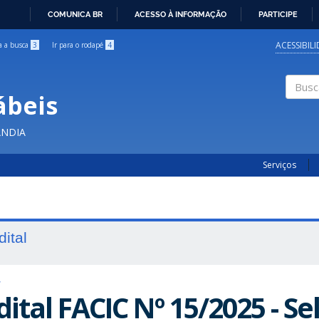
COMUNICA BR
ACESSO À INFORMAÇÃO
PARTICIPE
IR
PARA
ACESSIBIL
ra a busca
3
Ir para o rodapé
4
O
CONTEÚDO
ábeis
Buscar
ÂNDIA
Serviços
dital
T
dital FACIC Nº 15/2025 - S