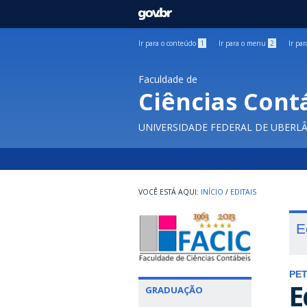
GOVBR
Ir para o conteúdo
1
Ir para o menu
2
Ir pa
Faculdade de
Ciências Cont
UNIVERSIDADE FEDERAL DE UBERL
INÍCIO
/
EDITAIS
E
PE
E
GRADUAÇÃO