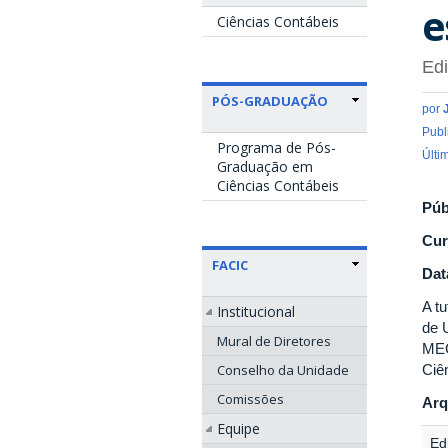
e
Ciências Contábeis
Edi
PÓS-GRADUAÇÃO
por
Publ
Programa de Pós-
Últi
Graduação em
Ciências Contábeis
Púb
Cur
FACIC
Dat
A t
Institucional
de 
Mural de Diretores
MEC
Conselho da Unidade
Ciê
Comissões
Arq
Equipe
Edi