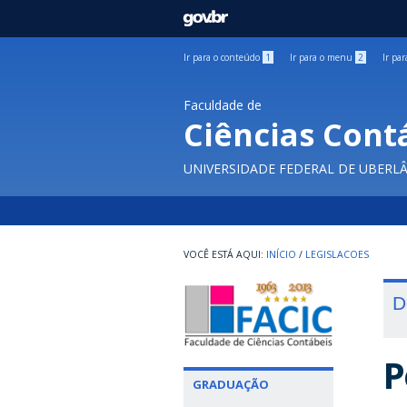
GOVBR
Ir para o conteúdo
1
Ir para o menu
2
Ir pa
Faculdade de
Ciências Cont
UNIVERSIDADE FEDERAL DE UBERL
INÍCIO
/
LEGISLACOES
D
P
GRADUAÇÃO