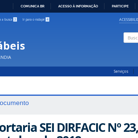
COMUNICA BR
ACESSO À INFORMAÇÃO
PARTICIPE
IR
PARA
ACESSIBIL
ra a busca
3
Ir para o rodapé
4
O
CONTEÚDO
ábeis
Buscar
ÂNDIA
Serviços
ocumento
ortaria SEI DIRFACIC Nº 23