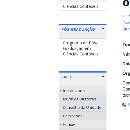
o
Ciências Contábeis
por
Publ
PÓS-GRADUAÇÃO
Últi
Programa de Pós-
Tip
Graduação em
Ciências Contábeis
Nú
Dat
Ór
FACIC
Comi
Com
Institucional
técn
Mural de Diretores
Conselho da Unidade
Comissões
Equipe