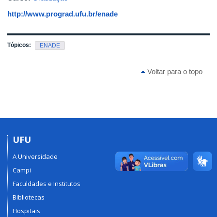
http://www.prograd.ufu.br/enade
Tópicos:
ENADE
Voltar para o topo
UFU
A Universidade
Campi
Faculdades e Institutos
Bibliotecas
Hospitais