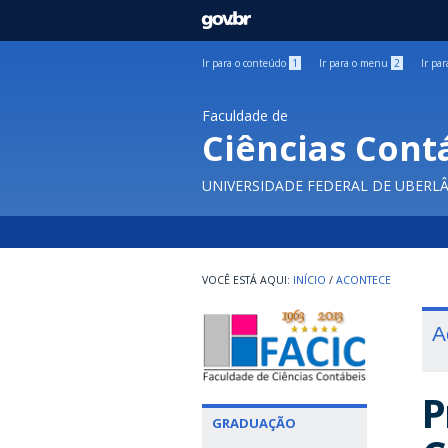
GOVBR
Ir para o conteúdo
1
Ir para o menu
2
Ir pa
Faculdade de
Ciências Cont
UNIVERSIDADE FEDERAL DE UBERL
INÍCIO
/
ACONTECE
A
P
GRADUAÇÃO