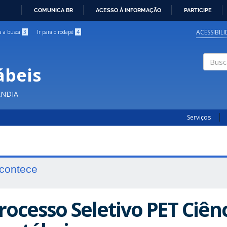
COMUNICA BR
ACESSO À INFORMAÇÃO
PARTICIPE
IR
PARA
ACESSIBIL
ra a busca
3
Ir para o rodapé
4
O
CONTEÚDO
ábeis
Buscar
ÂNDIA
Serviços
contece
rocesso Seletivo PET Ciên