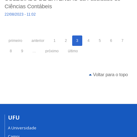
Ciências Contábeis
22/08/2023 - 11:02
primeiro
anterior
1
2
3
4
5
6
7
8
9
…
próximo
último
Voltar para o topo
UFU
A Universidade
Campi