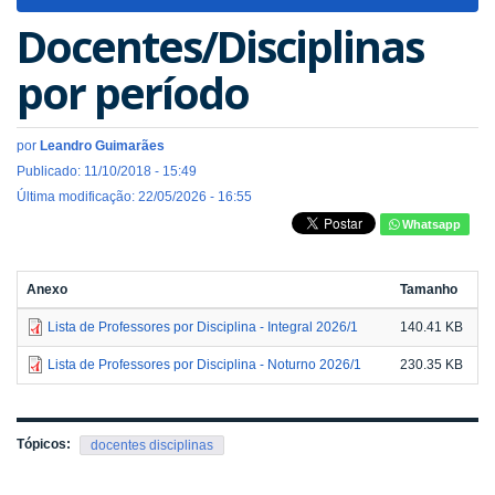
navigat
Docentes/Disciplinas
por período
por
Leandro Guimarães
Publicado: 11/10/2018 - 15:49
Última modificação: 22/05/2026 - 16:55
Whatsapp
Anexo
Tamanho
Lista de Professores por Disciplina - Integral 2026/1
140.41 KB
Lista de Professores por Disciplina - Noturno 2026/1
230.35 KB
Tópicos:
docentes disciplinas