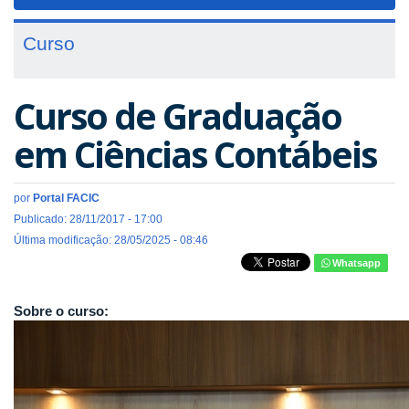
navigat
Curso
Curso de Graduação
em Ciências Contábeis
por
Portal FACIC
Publicado: 28/11/2017 - 17:00
Última modificação: 28/05/2025 - 08:46
Whatsapp
Sobre o curso: