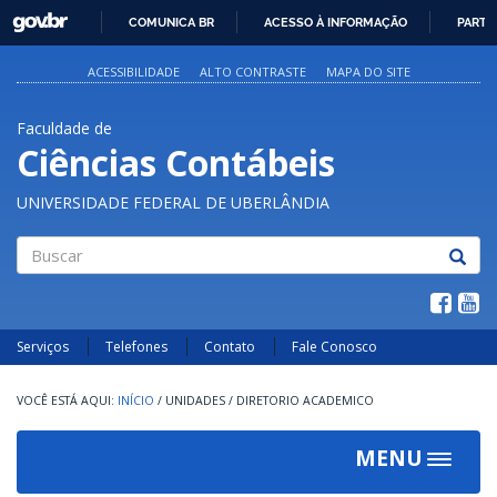
GOVBR
COMUNICA BR
ACESSO À INFORMAÇÃO
PARTI
IR
PARA
ACESSIBILIDADE
ALTO CONTRASTE
MAPA DO SITE
O
CONTEÚDO
Faculdade de
Ciências Contábeis
UNIVERSIDADE FEDERAL DE UBERLÂNDIA
Buscar
Serviços
Telefones
Contato
Fale Conosco
INÍCIO
/
UNIDADES
/
DIRETORIO ACADEMICO
MENU
Toggle
navigat